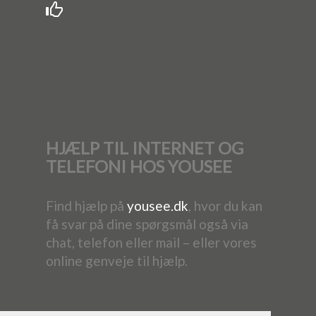
HJÆLP TIL INTERNET OG
TELEFONI HOS YOUSEE
Find hjælp på
yousee.dk
, hvor du kan
få svar på dine spørgsmål også via
chat, telefon eller mail – eller vores
online genveje til hjælp.