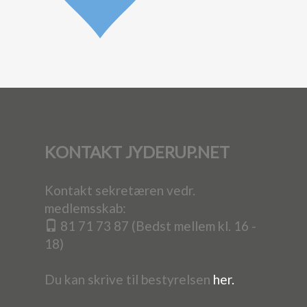
KONTAKT JYDERUP.NET
Kontakt sekretæren vedr.
medlemsskab:
81 71 73 87 (Bedst mellem kl. 16 -
18)
Du kan skrive til bestyrelsen
her.