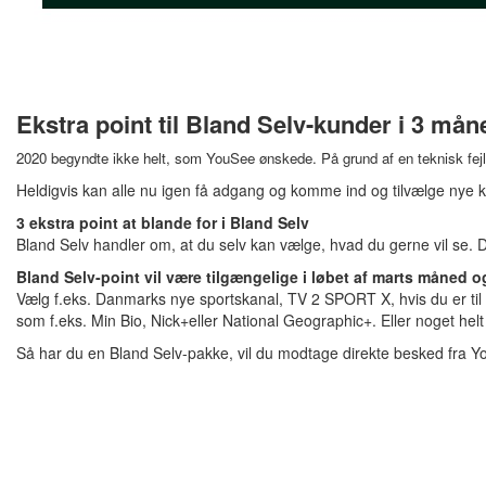
Ekstra point til Bland Selv-kunder i 3 mån
2020 begyndte ikke helt, som YouSee ønskede. På grund af en teknisk fejl v
Heldigvis kan alle nu igen få adgang og komme ind og tilvælge nye k
3 ekstra point at blande for i Bland Selv
Bland Selv handler om, at du selv kan vælge, hvad du gerne vil se. 
Bland Selv-point vil være tilgængelige i løbet af marts måned o
Vælg f.eks. Danmarks nye sportskanal, TV 2 SPORT X, hvis du er til s
som f.eks. Min Bio, Nick+eller National Geographic+. Eller noget he
Så har du en Bland Selv-pakke, vil du modtage direkte besked fra Y