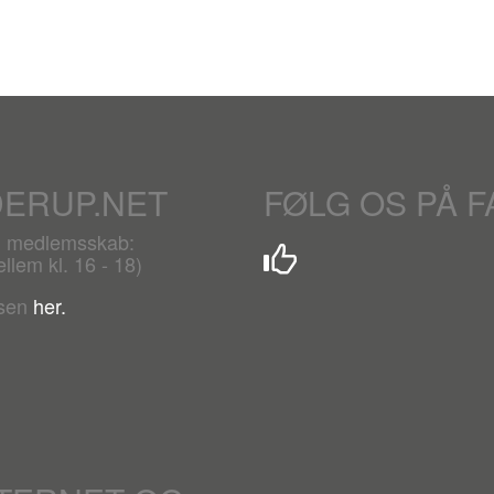
DERUP.NET
FØLG OS PÅ 
r. medlemsskab:
lem kl. 16 - 18)
lsen
her.