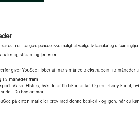
eder
ar det i en længere periode ikke muligt at vælge tv-kanaler og streamingtjene
analer og streamingtjenester.
Derfor giver YouSee i løbet af marts måned 3 ekstra point i 3 måneder 
g i 3 måneder frem
port. Viasat History, hvis du er til dokumentar. Og en Disney-kanal, hv
lt andet. Du bestemmer.
ouSee på enten mail eller brev med denne besked - og igen, når du kan