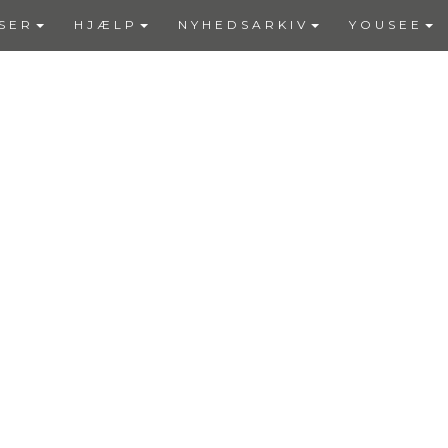
SER
HJÆLP
NYHEDSARKIV
YOUSEE