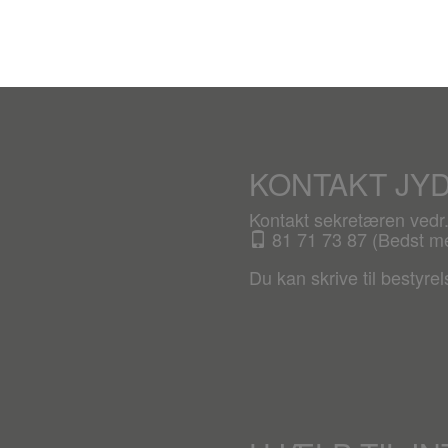
KONTAKT JY
Kontakt sekretæren ved
81 71 73 87 (Bedst mel
Du kan skrive til bestyre