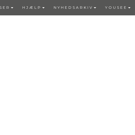
SER
HJÆLP
NYHEDSARKIV
YOUSEE