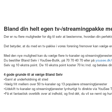
Bland din helt egen tv-/streamingpakke med
Der er nu flere muligheder for dig til selv at bestemme, hvordan din perfek
Det betyder, at du med en tv-pakke i vores forening fremover kan vælge en t
Med den nye mulighed kan du vælge flere tv-kanaler og streamingtjenester, 
Du bestiller Bland Selv i YouSee-Butik, på 70 70 40 70 eller på
yousee.dk/
Selv og 10 ekstra point. De 10 ekstra point koster 70 kr./md. og betales di
4 gode grunde til at vælge Bland Selv
•Saml al underholdning ét sted
•Vælg frit mellem over 50 tv-kanaler og 13 populære streamingtjenester
•Udskift tv-kanaler og streamingtjenester lynhurtigt fx direkte via YouSee
•Få et fantastisk overblik over al indhold, og find dét, du vil se nemt og hurt