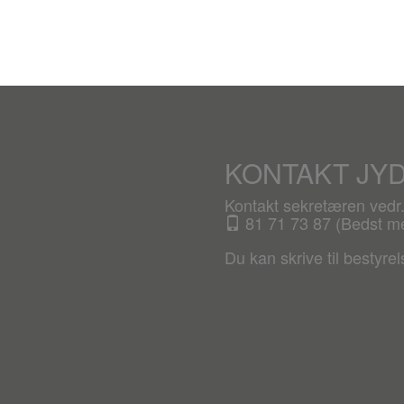
KONTAKT JY
Kontakt sekretæren ved
81 71 73 87 (Bedst mel
Du kan skrive til bestyre