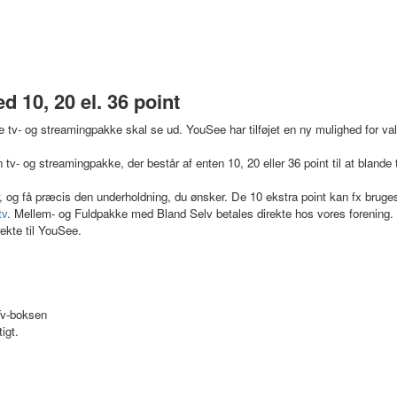
 10, 20 el. 36 point
te tv- og streamingpakke skal se ud. YouSee har tilføjet en ny mulighed for va
v- og streamingpakke, der består af enten 10, 20 eller 36 point til at blande 
og få præcis den underholdning, du ønsker. De 10 ekstra point kan fx bruges t
tv
. Mellem- og Fuldpakke med Bland Selv betales direkte hos vores forening.
rekte til YouSee.
 Tv-boksen
igt.