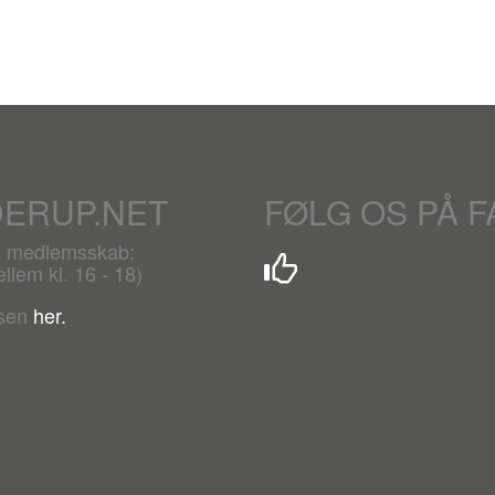
DERUP.NET
FØLG OS PÅ 
r. medlemsskab:
lem kl. 16 - 18)
lsen
her.