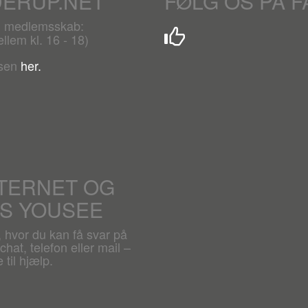
DERUP.NET
FØLG OS PÅ 
r. medlemsskab:
lem kl. 16 - 18)
lsen
her.
NTERNET OG
OS YOUSEE
, hvor du kan få svar på
hat, telefon eller mail –
 til hjælp.