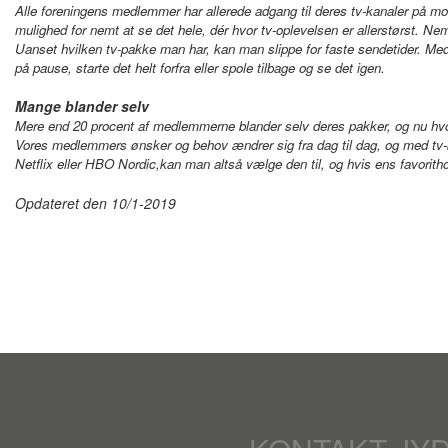
Alle foreningens medlemmer har allerede adgang til deres tv-kanaler på 
mulighed for nemt at se det hele, dér hvor tv-oplevelsen er allerstørst. N
Uanset hvilken tv-pakke man har, kan man slippe for faste sendetider. Med 
på pause, starte det helt forfra eller spole tilbage og se det igen.
Mange blander selv
Mere end 20 procent af medlemmerne blander selv deres pakker, og nu hvor bl
Vores medlemmers ønsker og behov ændrer sig fra dag til dag, og med tv-b
Netflix eller HBO Nordic,kan man altså vælge den til, og hvis ens favoritho
Opdateret den 10/1-2019