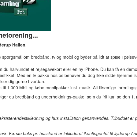
neforening...
derup Hallen.
ine spørgsmål om bredbånd, tv og mobil og byder på lidt at spise i pølse
 om du harvundet et rejsegavekort eller en ny iPhone. Du kan få en d
nnestikket. Med en tv-pakke hos os behøver du dog ikke sidde hjemme is
iser dig gerne hvordan.
 1.000 Mbit og købe mobilpakker inkl. musik. Alt tilsærlige foreningspr
tilvælger du bredbånd og underholdnings-pakke, som du frit kan se den 1
t eksisterendestikledning og hus-installation genanvendes. Tilbuddet
rk. Første boks pr. husstand er inkluderet ikontingentet til Jyderup An