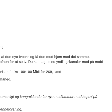
vognen.
emo af den nye tvboks og få den med hjem med det samme.
ofaen for at se tv. Du kan tage dine yndlingskanaler med på mobil,
iser, f. eks 100/100 Mbit for 269,- /md
. måned.
 er personligt og kungældende for nye medlemmer med bopæl på
tenneforening.