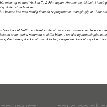
mobil, tablet og pc med YouSee Tv & Film-appen. Når man nu, inklusiv i kont
emlig på den store tv-skærm.
tv-boksen kan man nemlig finde de tv-programmer, man gik glip af - i det store
andt andet Netflix er blevet en del af bland selv universet er der endnu fler
oksen er det endnu nemmere at skifte både tv-kanaler og streamingtjenester m
ld spiller i aften på enkanal, man ikke har, vælges den bare til, og så er man 