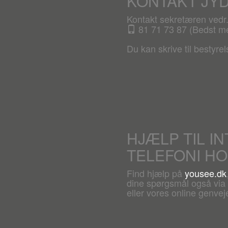
KONTAKT JY
Kontakt sekretæren ved
81 71 73 87 (Bedst mel
Du kan skrive til bestyre
HJÆLP TIL I
TELEFONI H
Find hjælp på
yousee.dk
dine spørgsmål også via c
eller vores online genveje