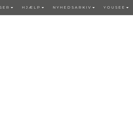
SER
HJÆLP
NYHEDSARKIV
YOUSEE