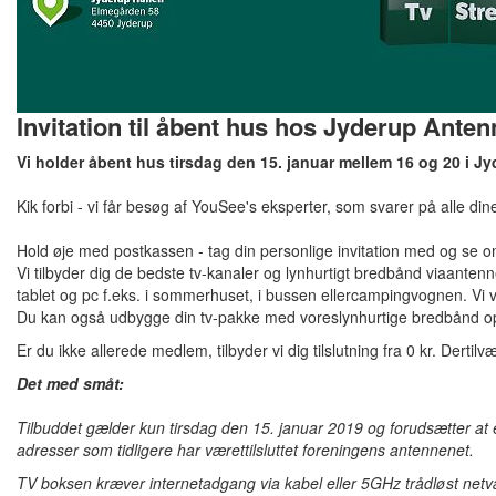
Invitation til åbent hus hos Jyderup Anten
Vi holder åbent hus tirsdag den 15. januar mellem 16 og 20 i Jy
Kik forbi - vi får besøg af YouSee's eksperter, som svarer på alle d
Hold øje med postkassen - tag din personlige invitation med og se
Vi tilbyder dig de bedste tv-kanaler og lynhurtigt bredbånd viaante
tablet
og pc f.eks. i sommerhuset, i bussen ellercampingvognen. Vi v
Du kan også udbygge din tv-pakke med voreslynhurtige bredbånd op til
Er du ikke allerede medlem, tilbyder vi dig tilslutning fra 0 kr. Der
Det med småt:
Tilbuddet gælder kun tirsdag den 15. januar 2019 og forudsætter a
adresser som tidligere har værettilsluttet foreningens antennenet.
TV boksen kræver internetadgang via kabel eller 5GHz trådløst netvæ