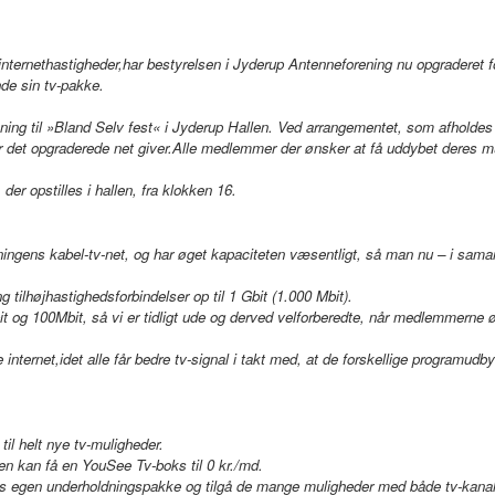
 internethastigheder,har bestyrelsen i Jyderup Antenneforening nu opgraderet f
de sin tv-pakke.
ng til »Bland Selv fest« i Jyderup Hallen. Ved arrangementet, som afholdes t
 det opgraderede net giver.Alle medlemmer der ønsker at få uddybet deres m
er opstilles i hallen, fra klokken 16.
ingens kabel-tv-net, og har øget kapaciteten væsentligt, så man nu – i samarb
højhastighedsforbindelser op til 1 Gbit (1.000 Mbit).
 og 100Mbit, så vi er tidligt ude og derved velforberedte, når medlemmerne ø
internet,idet alle får bedre tv-signal i takt med, at de forskellige programud
l helt nye tv-muligheder.
en kan få en YouSee Tv-boks til 0 kr./md.
s egen underholdningspakke og tilgå de mange muligheder med både tv-kanale