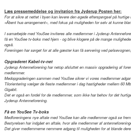
Læs pressemeddelse og invitation fra Jyderup Posten her:
For at sikre at nettet i byen kan levere den øgede efterspørgsel på hurtige
»Åbent hus-arrangement«, med fokus på muligheden for selv at kunne blan
I samarbejde med YouSee inviteres alle medlemmer i Jyderup Antenneforeni
få en YouSee tv-boks med hjem - og blive klogere på de mange muligheder
også.
Foreningen har sørget for at alle gæster kan få servering ved pølsevognen, d
Opgraderet Kabel-tv-net
Jyderup Antenneforening har netop afsluttet en massiv opgradering af foren
medlemmer.
Medopgraderingen sammen med YouSee sikrer vi vores medlemmer adgang til
Tilorientering vælger de fleste medlemmer i dag hastigheder mellem 60 Mbit
Gigabit.
Det er også en fordel for de medlemmer, som ikke har behov for det hurtige 
Jyderup Antenneforening.
Få en YouSee Tv-boks
Medforeningens nye aftale med YouSee kan alle medlemmer også se frem ti
Bestyrelsen har indgået en aftale, hvor alle medlemmer af antenneforening
Det giver medlemmerne nemmere adgang til muligheden for at blande dere