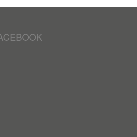
FACEBOOK