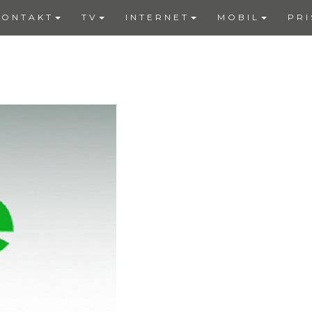
KONTAKT
TV
INTERNET
MOBIL
PRI