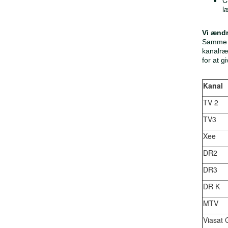
C
l
Vi ændr
Samme d
kanalræk
for at g
Kanal
TV 2
TV3
Xee
DR2
DR3
DR K
MTV
Viasat 