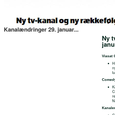
Kanalændringer 29. januar...
Ny t
janu
Viasat 
H
n
l
Comedy 
K
C
r
N
Kanaler