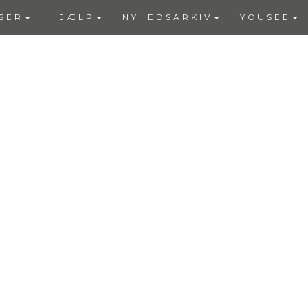
SER
HJÆLP
NYHEDSARKIV
YOUSEE