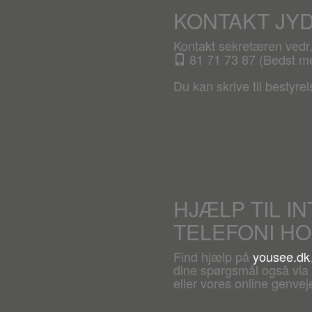
KONTAKT JY
Kontakt sekretæren ved
81 71 73 87 (Bedst mel
Du kan skrive til bestyre
HJÆLP TIL I
TELEFONI H
Find hjælp på
yousee.dk
dine spørgsmål også via c
eller vores online genveje