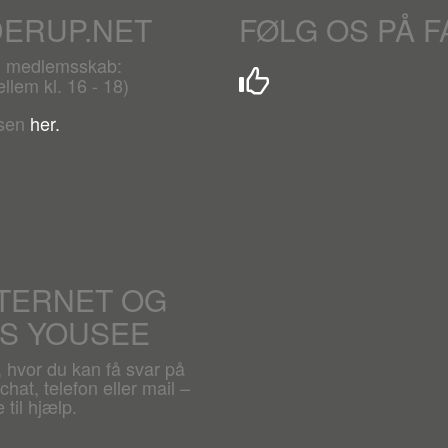
DERUP.NET
FØLG OS PÅ 
r. medlemsskab:
lem kl. 16 - 18)
lsen
her.
NTERNET OG
OS YOUSEE
, hvor du kan få svar på
hat, telefon eller mail –
 til hjælp.