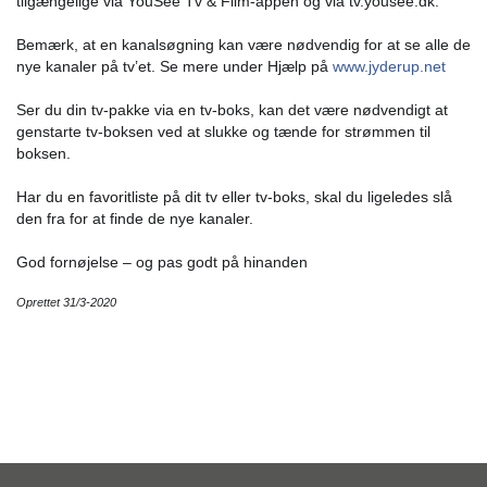
tilgængelige via YouSee Tv & Film-appen og via tv.yousee.dk.
Bemærk, at en kanalsøgning kan være nødvendig for at se alle de
nye kanaler på tv’et. Se mere under Hjælp på
www.jyderup.net
Ser du din tv-pakke via en tv-boks, kan det være nødvendigt at
genstarte tv-boksen ved at slukke og tænde for strømmen til
boksen.
Har du en favoritliste på dit tv eller tv-boks, skal du ligeledes slå
den fra for at finde de nye kanaler.
God fornøjelse – og pas godt på hinanden
Oprettet 31/3-2020