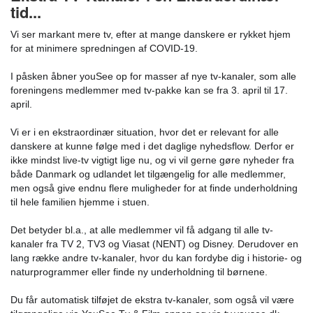
tid...
Vi ser markant mere tv, efter at mange danskere er rykket hjem
for at minimere spredningen af COVID-19.
I påsken åbner youSee op for masser af nye tv-kanaler, som alle
foreningens medlemmer med tv-pakke kan se fra 3. april til 17.
april.
Vi er i en ekstraordinær situation, hvor det er relevant for alle
danskere at kunne følge med i det daglige nyhedsflow. Derfor er
ikke mindst live-tv vigtigt li
ge nu, og vi vil gerne gøre nyheder fra
både Danmark og udlandet let tilgængelig for alle medlemmer,
men også give endnu flere muligheder for at finde underholdning
til hele familien hjemme i stuen.
Det betyder bl.a., at alle medlemmer vil få adgang til alle tv-
kanaler fra TV 2, TV3 og Viasat (NENT) og Disney. Derudover en
lang række andre tv-kanaler, hvor du kan fordybe dig i historie- og
naturprogrammer eller finde ny underholdning til børnene.
Du får automatisk tilføjet de ekstra tv-kanaler, som også vil være