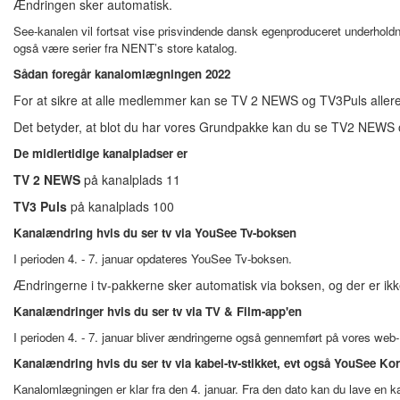
Ændringen sker automatisk.
See-kanalen vil fortsat vise prisvindende dansk egenproduceret underhol
også være serier fra NENT’s store katalog.
Sådan foregår kanalomlægningen 2022
For at sikre at alle medlemmer kan se TV 2 NEWS og TV3Puls allered
Det betyder, at blot du har vores Grundpakke kan du se TV2 NEWS o
De midlertidige kanalpladser er
TV 2 NEWS
på kanalplads 11
TV3 Puls
på kanalplads 100
Kanalændring hvis du ser tv via YouSee Tv-boksen
I perioden 4. - 7. januar opdateres YouSee Tv-boksen.
Ændringerne i tv-pakkerne sker automatisk via boksen, og der er ikke
Kanalændringer hvis du ser tv via TV & Film-app'en
I perioden 4. - 7. januar bliver ændringerne også gennemført på vores web-
Kanalændring hvis du ser tv via kabel-tv-stikket, evt også YouSee Kor
Kanalomlægningen er klar fra den 4. januar. Fra den dato kan du lave en k