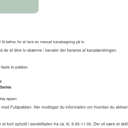
l få behov for at lave en manuel kanalsøgning på tv.
på de af dine tv-skærme / kanaler der berøres af kanalændringen.
faste tv-pakker.
r
Series
play-appen
r med Fuldpakken. Her modtager du information om hvordan du aktiver
t kort ophold i sendefladen fra ca. kl. 9.45-11.00. Der vil være et skilt 