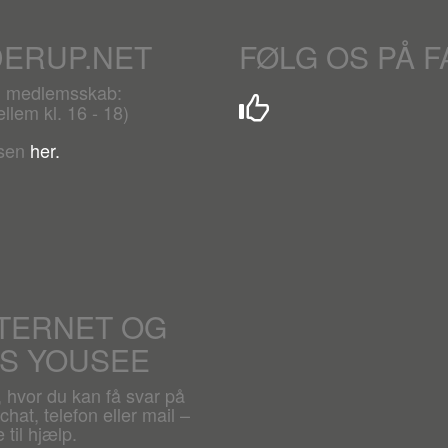
DERUP.NET
FØLG OS PÅ 
r. medlemsskab:
lem kl. 16 - 18)
lsen
her.
NTERNET OG
OS YOUSEE
, hvor du kan få svar på
hat, telefon eller mail –
 til hjælp.