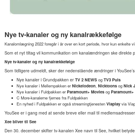
Nye tv-kanaler og ny kanalrækkefølge
Kanalomlægning 2022 foregår i år over en kort periode, hvor kun enkelte vi
Som et nyt tiltag vil kommunikation om kanalændringen ske direkte 
Nye tv-kanaler og ny kanalrækkefølge
Som tidligere udmeldt, sker der nedenstående ændringer i YouSee’s 
Nye kanaler i Grundpakken er
TV 2 NEWS
og
TV3 Puls
Nye kanaler i Mellempakken er
Nickelodeon
,
Nicktoons
og
Nick J
Nye kanaler i Fuldpakken er
Paramount+ Movies
og
Paramount+ 
C More-kanalerne fjernes fra Fuldpakken
En nyhed i Fuldpakken er også streamingtjenesten
Viaplay
via Via
YouSee er i gang med at sende breve eller mail til medlemsadresse
Xee bliver til See
Den 30. december skifter tv-kanalen Xee navn til See, hvilket betyder e