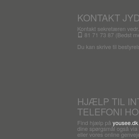
KONTAKT JY
Kontakt sekretæren ved
81 71 73 87 (Bedst mel
Du kan skrive til bestyre
HJÆLP TIL I
TELEFONI H
Find hjælp på
yousee.dk
dine spørgsmål også via c
eller vores online genveje