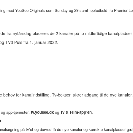
dning med YouSee Originals som Sunday og 29 samt topfodbold fra Premier Lea
e fra nytårsdag placeres de 2 kanaler på to midlertidige kanalpladse
g TV3 Puls fra 1. januar 2022.
 behov for kanalindstilling. Tv-boksen sikrer adgang til de nye kanaler.
 og app-tjenester:
tv.yousee.dk
og
Tv & Film-app’en
.
t
analsøgning på tv’et og derved få de nye kanaler og korrekte kanalpladser gæl