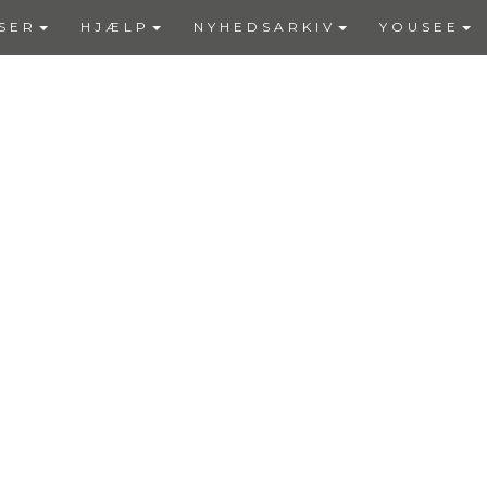
SER
HJÆLP
NYHEDSARKIV
YOUSEE