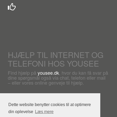
HJÆLP TIL INTERNET OG
TELEFONI HOS YOUSEE
Find hjælp på
yousee.dk
, hvor du kan få svar på
dine spørgsmål også via chat, telefon eller mail
– eller vores online genveje til hjælp.
Dette website benytter cookies til at optimere
din oplevelse
Læs mere