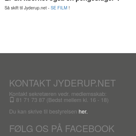
Så skift til Jyderup.net -
SE FILM
!
KONTAKT JYDERUP.NET
Kontakt sekretæren vedr. medlemsskab:
81 71 73 87 (Bedst mellem kl. 16 - 18)
Du kan skrive til bestyrelsen
her.
FØLG OS PÅ FACEBOOK