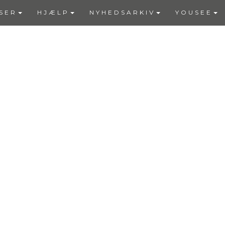
SER
HJÆLP
NYHEDSARKIV
YOUSEE