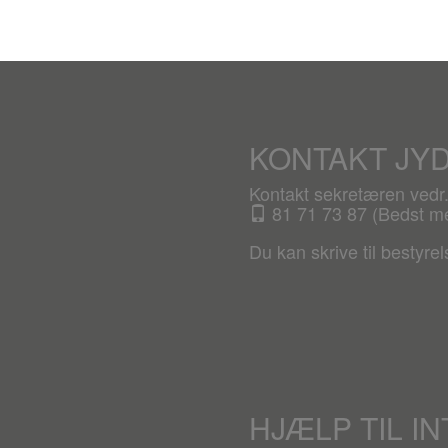
KONTAKT JY
Kontakt sekretæren ved
81 71 73 87 (Bedst mel
Du kan skrive til bestyre
HJÆLP TIL I