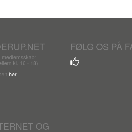
DERUP.NET
FØLG OS PÅ 
r. medlemsskab:
lem kl. 16 - 18)
lsen
her.
NTERNET OG