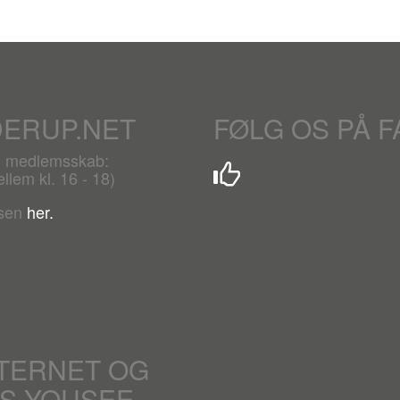
DERUP.NET
FØLG OS PÅ 
r. medlemsskab:
lem kl. 16 - 18)
lsen
her.
NTERNET OG
OS YOUSEE