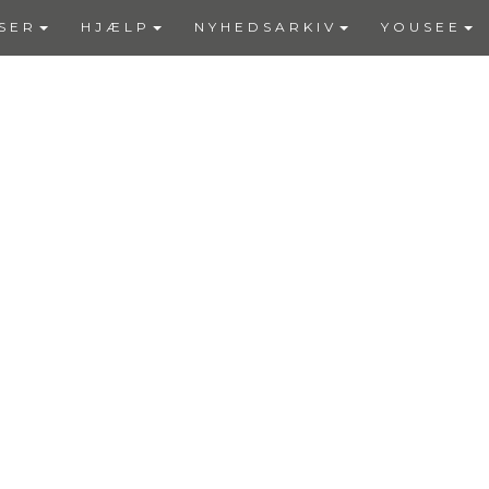
SER
HJÆLP
NYHEDSARKIV
YOUSEE