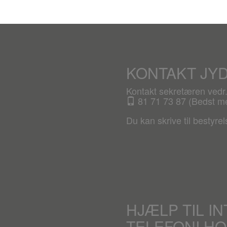
KONTAKT JY
Kontakt sekretæren ved
81 71 73 87 (Bedst mel
Du kan skrive til bestyre
HJÆLP TIL I
TELEFONI H