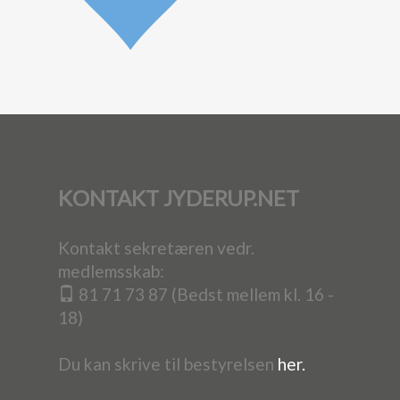
KONTAKT JYDERUP.NET
Kontakt sekretæren vedr.
medlemsskab:
81 71 73 87 (Bedst mellem kl. 16 -
18)
Du kan skrive til bestyrelsen
her.